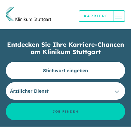
KARRIERE
Direkt zum Inhalt
Entdecken Sie Ihre Karriere-Chancen
am Klinikum Stuttgart
Ausdruck für die Jobsuche
JOB FINDEN