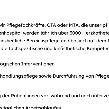
ir Pflegefachkräfte, OTA oder MTA, die unser pf
enhospital werden jährlich über 3000 Herzkathe
anzheitliche Bereichspflege und basiert auf de
h die fachspezifische und kinästhetische Kompeten
ologischen Interventionen
handlungspflege sowie Durchführung von Pflegei
der Patient:innen vor, während und nach inter
s täglichen Arbeitsablaufes