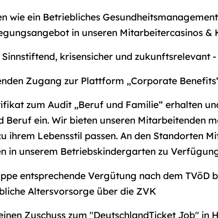
gen wie ein Betriebliches Gesundheitsmanagement
legungsangebot in unseren Mitarbeitercasinos & 
t: Sinnstiftend, krisensicher und zukunftsrelevant
tenden Zugang zur Plattform „Corporate Benefits
fikat zum Audit „Beruf und Familie“ erhalten und
d Beruf ein. Wir bieten unseren Mitarbeitenden m
u ihrem Lebensstil passen. An den Standorten Mit
zen in unserem Betriebskindergarten zu Verfügun
ruppe entsprechende Vergütung nach dem TVöD b
ebliche Altersvorsorge über die ZVK
 einen Zuschuss zum "DeutschlandTicket Job" in