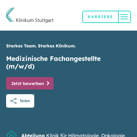
KARRIERE
Direkt zum Inhalt
Starkes Team. Starkes Klinikum.
Medizinische Fachangestellte
(m/w/d)
Jetzt bewerben
Teilen
Abteilung
Klinik für Hämatologie, Onkologie,