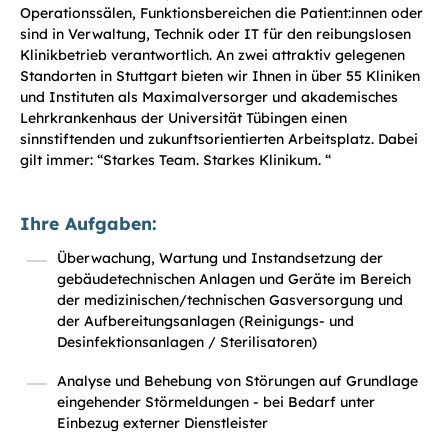
Operationssälen, Funktionsbereichen die Patient:innen oder
sind in Verwaltung, Technik oder IT für den reibungslosen
Klinikbetrieb verantwortlich. An zwei attraktiv gelegenen
Standorten in Stuttgart bieten wir Ihnen in über 55 Kliniken
und Instituten als Maximalversorger und akademisches
Lehrkrankenhaus der Universität Tübingen einen
sinnstiftenden und zukunftsorientierten Arbeitsplatz. Dabei
gilt immer: “Starkes Team. Starkes Klinikum. “
Ihre Aufgaben:
Überwachung, Wartung und Instandsetzung der
gebäudetechnischen Anlagen und Geräte im Bereich
der medizinischen/technischen Gasversorgung und
der Aufbereitungsanlagen (Reinigungs- und
Desinfektionsanlagen / Sterilisatoren)
Analyse und Behebung von Störungen auf Grundlage
eingehender Störmeldungen - bei Bedarf unter
Einbezug externer Dienstleister