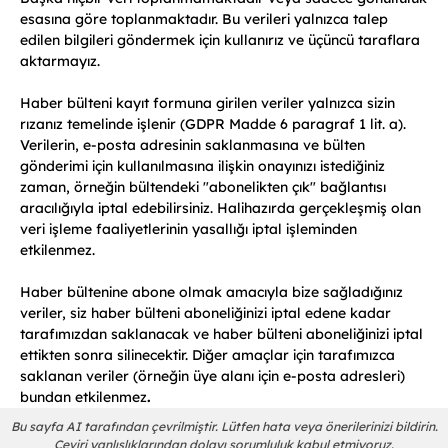
esasına göre toplanmaktadır. Bu verileri yalnızca talep
edilen bilgileri göndermek için kullanırız ve üçüncü taraflara
aktarmayız.
Haber bülteni kayıt formuna girilen veriler yalnızca sizin
rızanız temelinde işlenir (GDPR Madde 6 paragraf 1 lit. a).
Verilerin, e-posta adresinin saklanmasına ve bülten
gönderimi için kullanılmasına ilişkin onayınızı istediğiniz
zaman, örneğin bültendeki "abonelikten çık" bağlantısı
aracılığıyla iptal edebilirsiniz. Halihazırda gerçekleşmiş olan
veri işleme faaliyetlerinin yasallığı iptal işleminden
etkilenmez.
Haber bültenine abone olmak amacıyla bize sağladığınız
veriler, siz haber bülteni aboneliğinizi iptal edene kadar
tarafımızdan saklanacak ve haber bülteni aboneliğinizi iptal
ettikten sonra silinecektir. Diğer amaçlar için tarafımızca
saklanan veriler (örneğin üye alanı için e-posta adresleri)
bundan etkilenmez
.
Bu sayfa AI tarafından çevrilmiştir. Lütfen hata veya önerilerinizi bildirin.
Çeviri yanlışlıklarından dolayı sorumluluk kabul etmiyoruz.