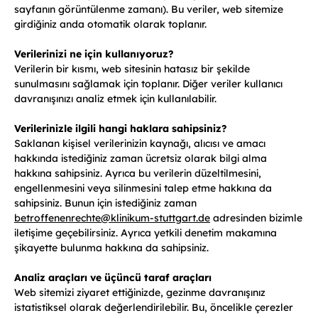
sayfanın görüntülenme zamanı). Bu veriler, web sitemize
girdiğiniz anda otomatik olarak toplanır.
Verilerinizi ne için kullanıyoruz?
Verilerin bir kısmı, web sitesinin hatasız bir şekilde
sunulmasını sağlamak için toplanır. Diğer veriler kullanıcı
davranışınızı analiz etmek için kullanılabilir.
Verilerinizle ilgili hangi haklara sahipsiniz?
Saklanan kişisel verilerinizin kaynağı, alıcısı ve amacı
hakkında istediğiniz zaman ücretsiz olarak bilgi alma
hakkına sahipsiniz. Ayrıca bu verilerin düzeltilmesini,
engellenmesini veya silinmesini talep etme hakkına da
sahipsiniz. Bunun için istediğiniz zaman
betroffenenrechte
@
klinikum-stuttgart.de
adresinden bizimle
iletişime geçebilirsiniz. Ayrıca yetkili denetim makamına
şikayette bulunma hakkına da sahipsiniz.
Analiz araçları ve üçüncü taraf araçları
Web sitemizi ziyaret ettiğinizde, gezinme davranışınız
istatistiksel olarak değerlendirilebilir. Bu, öncelikle çerezler