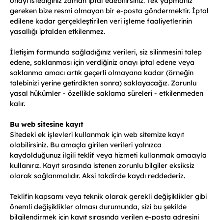
onayı istediğiniz zaman iptal edebilirsiniz. Tek yapmanız
gereken bize resmi olmayan bir e-posta göndermektir. İptal
edilene kadar gerçekleştirilen veri işleme faaliyetlerinin
yasallığı iptalden etkilenmez.
İletişim formunda sağladığınız verileri, siz silinmesini talep
edene, saklanması için verdiğiniz onayı iptal edene veya
saklanma amacı artık geçerli olmayana kadar (örneğin
talebinizi yerine getirdikten sonra) saklayacağız. Zorunlu
yasal hükümler - özellikle saklama süreleri - etkilenmeden
kalır.
Bu web sitesine kayıt
Sitedeki ek işlevleri kullanmak için web sitemize kayıt
olabilirsiniz. Bu amaçla girilen verileri yalnızca
kaydolduğunuz ilgili teklif veya hizmeti kullanmak amacıyla
kullanırız. Kayıt sırasında istenen zorunlu bilgiler eksiksiz
olarak sağlanmalıdır. Aksi takdirde kaydı reddederiz.
Teklifin kapsamı veya teknik olarak gerekli değişiklikler gibi
önemli değişiklikler olması durumunda, sizi bu şekilde
bilgilendirmek için kayıt sırasında verilen e-posta adresini