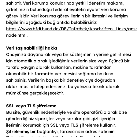
sahiptir. Veri koruma konularında yetkili denetim makamı,
şirketimizin bulunduğu federal eyaletin eyalet veri koruma
görevlisidir. Veri koruma görevlilerinin bir listesini ve iletişim
bilgilerini aşağıdaki bağlantıda bulabilirsiniz:
https://www.bfdi.bund.de/DE/Infothek/Anschriften_Links/ansch
node.html
.
Veri taşınabilirliği hakkı
Onayınıza dayanarak veya bir sözleşmenin yerine getirilmesi
için otomatik olarak işlediğimiz verilerin size veya üçüncü bir
tarafa yaygın olarak kullanılan, makine tarafından
okunabilir bir formatta verilmesini sağlama hakkına
sahipsiniz. Verilerin başka bir denetleyiciye doğrudan
aktarılmasını talep ederseniz, bu yalnızca teknik olarak
mümkünse gerçekleşecektir.
SSL veya TLS şifreleme
Bu site, güvenlik nedenleriyle ve site operatörü olarak bize
gönderdiğiniz siparişler veya sorular gibi gizli içeriğin
iletimini korumak için SSL veya TLS şifreleme kullanır.
Şifrelenmiş bir bağlantıyı, tarayıcınızın adres satırının