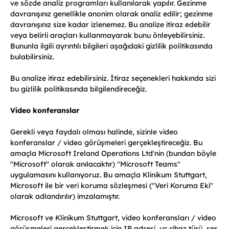
ve sözde analiz programları kullanılarak yapılır. Gezinme
davranışınız genellikle anonim olarak analiz edilir; gezinme
davranışınız size kadar izlenemez. Bu analize itiraz edebilir
veya belirli araçları kullanmayarak bunu önleyebilirsiniz.
Bununla ilgili ayrıntılı bilgileri aşağıdaki gizlilik politikasında
bulabilirsiniz.
Bu analize itiraz edebilirsiniz. İtiraz seçenekleri hakkında sizi
bu gizlilik politikasında bilgilendireceğiz.
Video konferanslar
Gerekli veya faydalı olması halinde, sizinle video
konferanslar / video görüşmeleri gerçekleştireceğiz. Bu
amaçla Microsoft Ireland Operations Ltd'nin (bundan böyle
"Microsoft" olarak anılacaktır) "Microsoft Teams"
uygulamasını kullanıyoruz. Bu amaçla Klinikum Stuttgart,
Microsoft ile bir veri koruma sözleşmesi ("Veri Koruma Eki"
olarak adlandırılır) imzalamıştır.
Microsoft ve Klinikum Stuttgart, video konferansları / video
görüşmeleri gerçekleştirmek için IP adresi, uç cihaz türü, ses