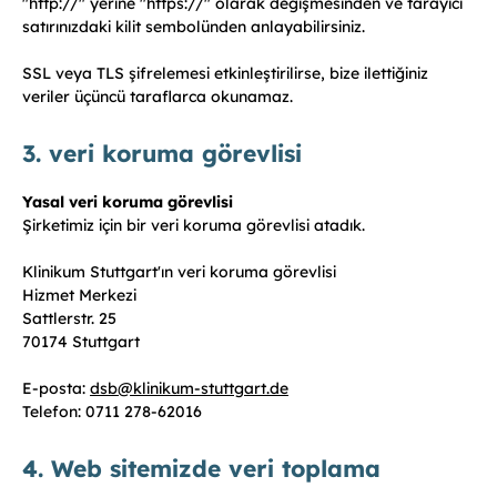
"http://" yerine "https://" olarak değişmesinden ve tarayıcı
satırınızdaki kilit sembolünden anlayabilirsiniz.
SSL veya TLS şifrelemesi etkinleştirilirse, bize ilettiğiniz
veriler üçüncü taraflarca okunamaz.
3. veri̇ koruma görevli̇si̇
Yasal veri koruma görevlisi
Şirketimiz için bir veri koruma görevlisi atadık.
Klinikum Stuttgart'ın veri koruma görevlisi
Hizmet Merkezi
Sattlerstr. 25
70174 Stuttgart
E-posta:
dsb
@
klinikum-stuttgart.de
Telefon: 0711 278-62016
4. Web sitemizde veri toplama