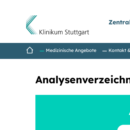
Zentra
Direkt zum Inhalt
Startseite
Medizinische Angebote
Kontakt 
Analysenverzeichn
Suchbe