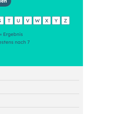
S
T
U
V
W
X
Y
Z
= Ergebnis
estens nach 7