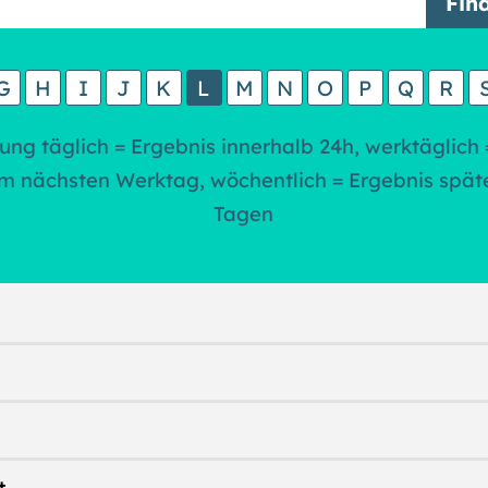
G
H
I
J
K
L
M
N
O
P
Q
R
ung täglich = Ergebnis innerhalb 24h, werktäglich 
m nächsten Werktag, wöchentlich = Ergebnis spät
Tagen