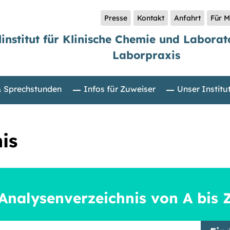
Presse
Kontakt
Anfahrt
Für M
linstitut für Klinische Chemie und Labora
Laborpraxis
& Sprechstunden
Infos für Zuweiser
Unser Institu
is
Analysenverzeichnis von A bis 
griff