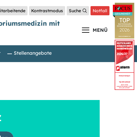
itarbeitende
Kontrastmodus
Suche
Notfall
toriumsmedizin mit
MENÜ
t
Stellenangebote
Z