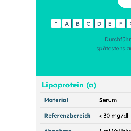
*
A
B
C
D
E
F
Durchführ
spätestens a
Lipoprotein (a)
Material
Serum
Referenzbereich
< 30 mg/dl