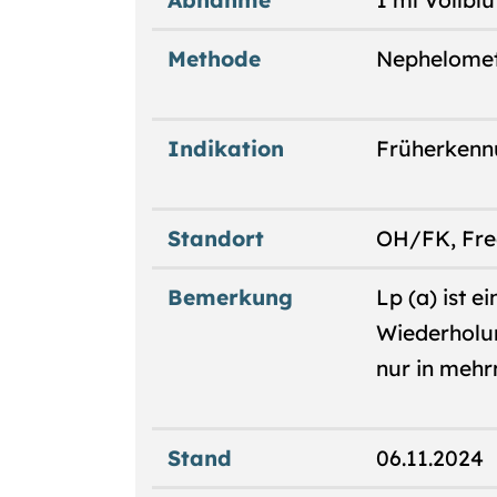
Abnahme
1 ml Vollblu
Methode
Nephelomet
Indikation
Früherkennu
Standort
OH/FK, Fre
Bemerkung
Lp (a) ist 
Wiederholu
nur in mehr
Stand
06.11.2024