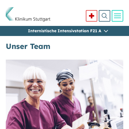
Internistische Intensivstation F21 A
Direkt zum Inhalt
Unser Team